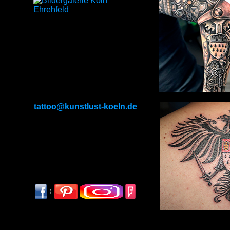
KONTAKT
Subbelrather Str.299
50825 Köln
Tel: 022129429037
Mobil: 01782976194
E-Mail:
tattoo@kunstlust-koeln.de
Öffnungszeiten
Montag-Freitag
13.00-20.00 Uhr
Samstag & Sonntag
nach Absprache