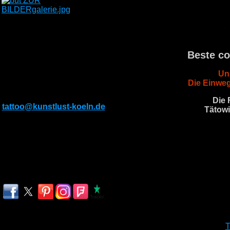
KONTAKT
Subbelrather Str.299
Beste co
50825 Köln
Un
Tel: 022129429037
Die Einweg
Mobil: 01782976194
E-Mail:
Die 
tattoo@kunstlust-koeln.de
Tätowi
Öffnungszeiten
Montag-Freitag
13.00-20.00 Uhr
Samstag & Sonntag
nach Absprache
T