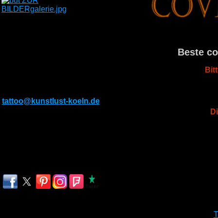
KONTAKT
Subbelrather Str.299
Beste co
50825 Köln
Bit
Tel: 022129429037
Mobil: 01782976194
E-Mail:
tattoo@kunstlust-koeln.de
Di
Öffnungszeiten
Montag-Freitag
13.00-20.00 Uhr
Samstag & Sonntag
nach Absprache
T