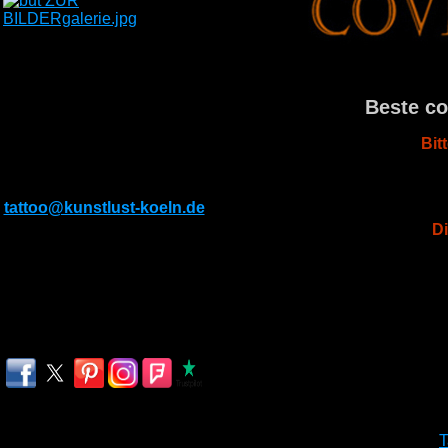
KONTAKT
Subbelrather Str.299
Beste co
50825 Köln
Bit
Tel: 022129429037
Mobil: 01782976194
E-Mail:
tattoo@kunstlust-koeln.de
Di
Öffnungszeiten
Montag-Freitag
13.00-20.00 Uhr
Samstag & Sonntag
nach Absprache
T