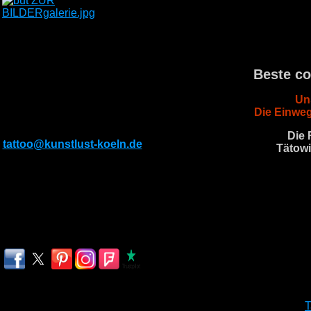
KONTAKT
Subbelrather Str.299
Beste co
50825 Köln
Un
Tel: 022129429037
Die Einweg
Mobil: 01782976194
E-Mail:
Die 
tattoo@kunstlust-koeln.de
Tätowi
Öffnungszeiten
Montag-Freitag
13.00-20.00 Uhr
Samstag & Sonntag
nach Absprache
T